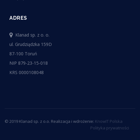
ADRES
Klanad sp. z o. o.
ul. Grudziądzka 159D
87-100 Toruń
NIP 879-23-15-018
KRS 0000108048
© 2019 Klanad sp. z o.o. Realizacja i wdrożenie:
KnowIT Polska
Polityka prywatności