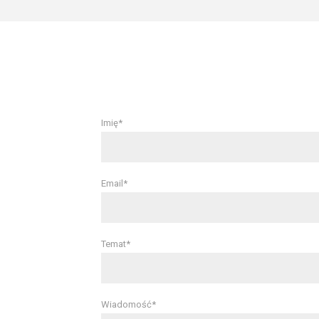
Imię*
Email*
Temat*
Wiadomość*