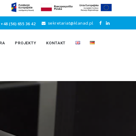
+48 (56) 655 36 42
sekretariat@klanad.pl
RA
PROJEKTY
KONTAKT