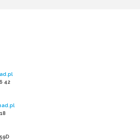
ad.pl
36 42
nad.pl
218
159D